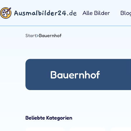
Zum
Inhalt
Alle Bilder
Blo
springen
Start
>
Bauernhof
Bauernhof
Beliebte Kategorien