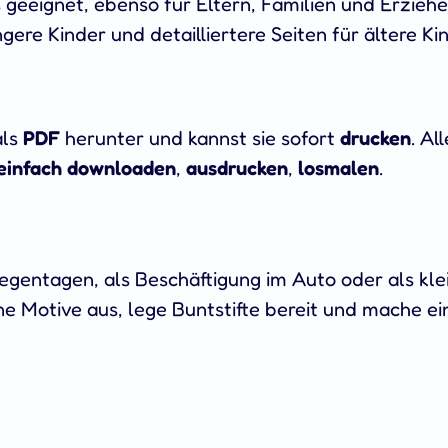
s geeignet, ebenso für Eltern, Familien und Erzieh
ngere Kinder und detailliertere Seiten für ältere K
als
PDF
herunter und kannst sie sofort
drucken
. Al
einfach downloaden
,
ausdrucken
,
losmalen
.
Regentagen, als Beschäftigung im Auto oder als kle
ne Motive aus, lege Buntstifte bereit und mache e