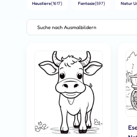
Haustiere
(1617)
Fantasie
(597)
Natur U
Es