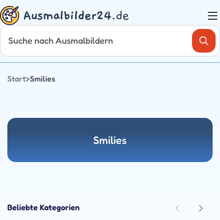
Zum
Inhalt
springen
Start
>
Smilies
Smilies
Beliebte Kategorien