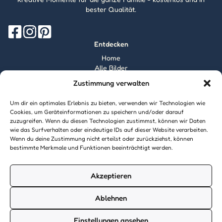
bester Qualität.
Entdecken
Home
Alle Bilder
Magazin
Zustimmung verwalten
Information
Über mich
Um dir ein optimales Erlebnis zu bieten, verwenden wir Technologien wie
Kontakt
Cookies, um Geräteinformationen zu speichern und/oder darauf
Inhaltsrichtlinien
zuzugreifen. Wenn du diesen Technologien zustimmst, können wir Daten
wie das Surfverhalten oder eindeutige IDs auf dieser Website verarbeiten.
Recht & Datenschutz
Wenn du deine Zustimmung nicht erteilst oder zurückziehst, können
Impressum
bestimmte Merkmale und Funktionen beeinträchtigt werden.
Datenschutz
AGB
Cookies
Akzeptieren
Ablehnen
© 2026 Ausmalbilder24.de - Alle Rechte vorbehalten. Made with
Einstellungen ansehen