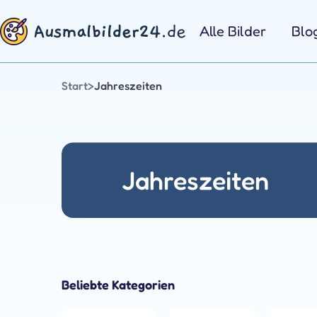
Zum
Inhalt
Alle Bilder
Blo
springen
Start
>
Jahreszeiten
Jahreszeiten
Beliebte Kategorien