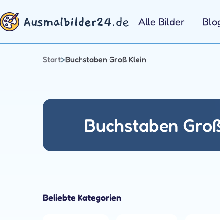
Zum
Inhalt
Alle Bilder
Blo
springen
Start
>
Buchstaben Groß Klein
Buchstaben Groß
Beliebte Kategorien