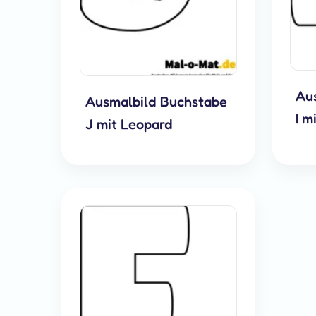
Au
Ausmalbild Buchstabe
I m
J mit Leopard