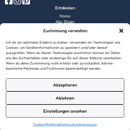
Entdecken
Home
Alle Bilder
Magazin
Zustimmung verwalten
Information
Über mich
Um dir ein optimales Erlebnis zu bieten, verwenden wir Technologien wie
Kontakt
Cookies, um Geräteinformationen zu speichern und/oder darauf
zuzugreifen. Wenn du diesen Technologien zustimmst, können wir Daten
Inhaltsrichtlinien
wie das Surfverhalten oder eindeutige IDs auf dieser Website verarbeiten.
Recht & Datenschutz
Wenn du deine Zustimmung nicht erteilst oder zurückziehst, können
Impressum
bestimmte Merkmale und Funktionen beeinträchtigt werden.
Datenschutz
AGB
Cookies
Akzeptieren
Ablehnen
© 2026 Ausmalbilder24.de - Alle Rechte vorbehalten. Made with
Einstellungen ansehen
♥
in Deutschland.
Cookie-Richtlinie
Datenschutz
Impressum