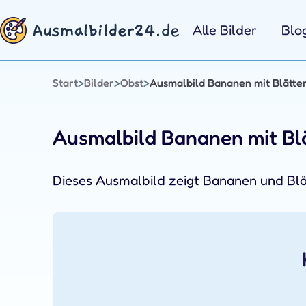
Zum
Inhalt
Alle Bilder
Blo
springen
Start
>
Bilder
>
Obst
>
Ausmalbild Bananen mit Blätte
Ausmalbild Bananen mit Bl
Dieses Ausmalbild zeigt Bananen und Blät